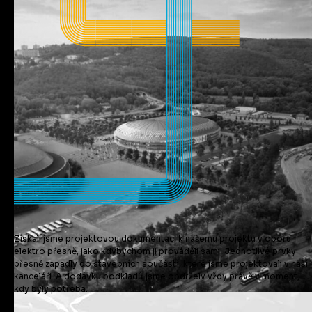
Získali jsme projektovou dokumentaci k našemu projektu v oboru
elektro přesně, jako kdybychom ji prováděli sami. Jednotlivé prvky
přesně zapadly do stavebních součástí, které jsme projektovali v naší
kanceláři. A dodávku podkladů jsme obdržely vždy právě v moment,
kdy byly potřeba.