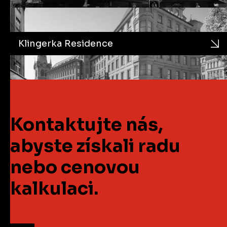
Klingerka Residence
Kontaktujte nás,
abyste získali radu
nebo cenovou
kalkulaci.