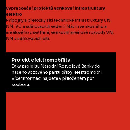
Vypracování projektů venkovní infrastruktury
elektro
Přípojky a přeložky sítí technické infrastruktury VN,
NN, VO a sdělovacích vedení. Návrh venkovního a
areálového osvětlení, venkovní areálové rozvody VN,
NN a sdělovacích sítí.
Projekt elektromobilita
Díky projektu Národní Rozvojové Banky do
našeho vozového parku přibyl elektromobil.
Více informací najdete v přiloženém pdf
souboru.