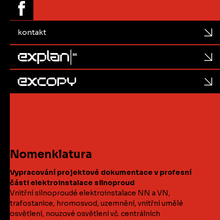
kontakt
Nomenklatura
Vypracování projektové dokumentace v profesní
části elektroinstalace silnoproud
Vnitřní silnoproudé elektroinstalace NN a VN,
trafostanice, hromosvod, uzemnění, vnitřní umělé
osvětlení, nouzové osvětlení vč. centrálních