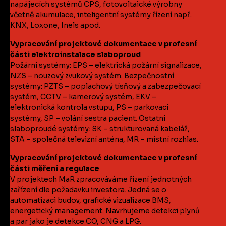
napájecích systémů CPS, fotovoltaické výrobny
včetně akumulace, inteligentní systémy řízení např.
KNX, Loxone, Inels apod.
Vypracování projektové dokumentace v profesní
části elektroinstalace slaboproud
Požární systémy: EPS – elektrická požární signalizace,
NZS – nouzový zvukový systém. Bezpečnostní
systémy: PZTS – poplachový tísňový a zabezpečovací
systém, CCTV – kamerový systém, EKV –
elektronická kontrola vstupu, PS – parkovací
systémy, SP – volání sestra pacient. Ostatní
slaboproudé systémy: SK – strukturovaná kabeláž,
STA – společná televizní anténa, MR – místní rozhlas.
Vypracování projektové dokumentace v profesní
části měření a regulace
V projektech MaR zpracováváme řízení jednotných
zařízení dle požadavku investora. Jedná se o
automatizaci budov, grafické vizualizace BMS,
energetický management. Navrhujeme detekci plynů
a par jako je detekce CO, CNG a LPG.