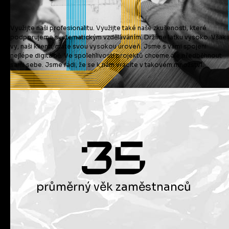
Využijte naši profesionalitu. Využijte také naše zkušenosti, které
podporujeme systematickým vzděláváním. Držíme laťku vysoko. Však i
vy, naši klienti, máte svou vysokou úroveň. Jsme s vámi spojeni
nejlépe digitálně. Ve spolehlivosti projektů chceme ale předběhnout
sami sebe. Jsme rádi, že se k nám vracíte v takovém množství.
průměrný věk zaměstnanců