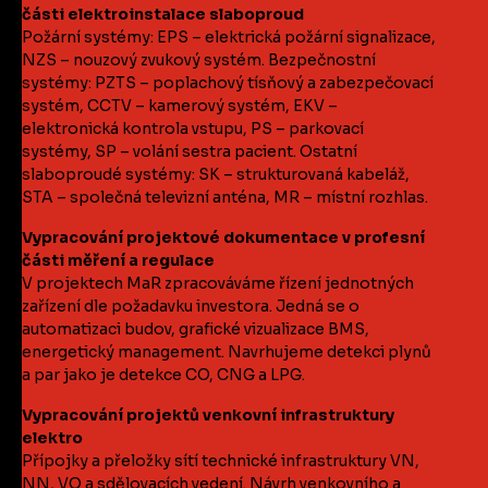
části elektroinstalace slaboproud
Požární systémy: EPS – elektrická požární signalizace,
NZS – nouzový zvukový systém. Bezpečnostní
systémy: PZTS – poplachový tísňový a zabezpečovací
systém, CCTV – kamerový systém, EKV –
elektronická kontrola vstupu, PS – parkovací
systémy, SP – volání sestra pacient. Ostatní
slaboproudé systémy: SK – strukturovaná kabeláž,
STA – společná televizní anténa, MR – místní rozhlas.
Vypracování projektové dokumentace v profesní
části měření a regulace
V projektech MaR zpracováváme řízení jednotných
zařízení dle požadavku investora. Jedná se o
automatizaci budov, grafické vizualizace BMS,
energetický management. Navrhujeme detekci plynů
a par jako je detekce CO, CNG a LPG.
Vypracování projektů venkovní infrastruktury
elektro
Přípojky a přeložky sítí technické infrastruktury VN,
NN, VO a sdělovacích vedení. Návrh venkovního a