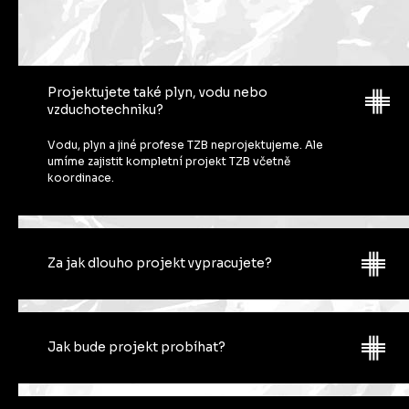
Projektujete také plyn, vodu nebo
vzduchotechniku?
Vodu, plyn a jiné profese TZB neprojektujeme. Ale
umíme zajistit kompletní projekt TZB včetně
koordinace.
Za jak dlouho projekt vypracujete?
Každý projekt je specificky – bytový dům o 20 jednotkách
trvá určitě kratší dobu než dům o 200 jednotkách. Dále také
záleží na stupni. Ale délka projektu je od 1 do 5 měsíců
Jak bude projekt probíhat?
podle náročnosti, rozsahu a v závislosti na podkladech.
Nejprve se vás budeme detailně ptát na váš stavební
projekt, na jeho aktuální status, na dostupné podklady, na