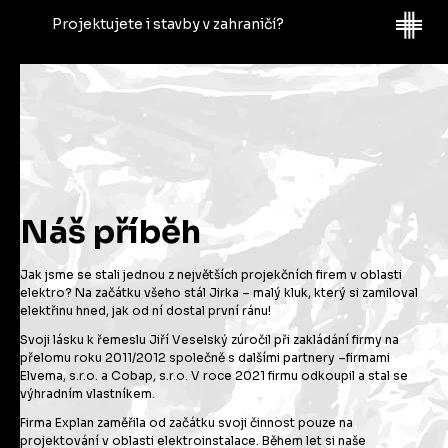
termíny i na vaše technické požadavky. To vše nám pomůže
Projektujete i stavby v zahraničí?
sestavit rozsah našich prací. Díky tomu můžeme sestavit
férovou cenovou nabídku projektu a připravit
srozumitelnou a vstřícnou smlouvu. Po jejím podpisu od vás
Ano, máme za sebou projekty na Maledivách, ve
převezmeme potřebné poklady a pustíme se do
Švédsku, Francii, Polsku, Slovensku, Rakousku,
projektování. Každý projekt přinese nečekané výzvy, ty
Německu, nebo Itálii.
zpracujeme obratem. Předložíme Vám naši práci ke kontrole
a zapracujeme vaše připomínky a požadavky na změny.
Náš příběh
Jak jsme se stali jednou z největších projekčních firem v oblasti
elektro? Na začátku všeho stál Jirka – malý kluk, který si zamiloval
elektřinu hned, jak od ní dostal první ránu!
Svoji lásku k řemeslu Jiří Veselský zúročil při zakládání firmy na
přelomu roku 2011/2012 společně s dalšími partnery –firmami
Elvema, s.r.o. a Cobap, s.r.o. V roce 2021 firmu odkoupil a stal se
výhradním vlastníkem.
Firma Explan zaměřila od začátku svoji činnost pouze na
projektování v oblasti elektroinstalace. Během let si naše