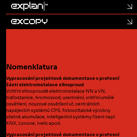
Nomenklatura
Vypracování projektové dokumentace v profesní
části elektroinstalace silnoproud
Vnitřní silnoproudé elektroinstalace NN a VN,
trafostanice, hromosvod, uzemnění, vnitřní umělé
osvětlení, nouzové osvětlení vč. centrálních
napájecích systémů CPS, fotovoltaické výrobny
včetně akumulace, inteligentní systémy řízení např.
KNX, Loxone, Inels apod.
Vypracování projektové dokumentace v profesní